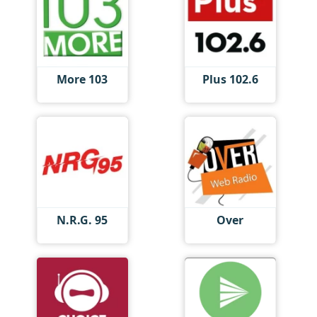
More 103
Plus 102.6
N.R.G. 95
Over