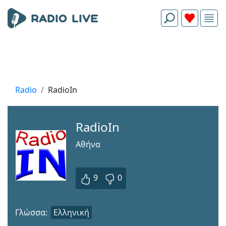
Radio
RadioIn
RadioIn
Αθήνα
9
0
Γλώσσα:
Ελληνική