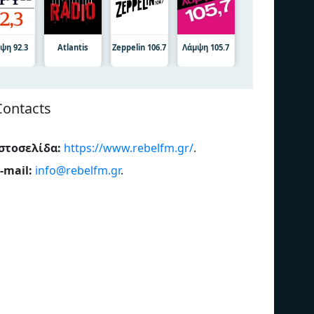
ψη 92.3
Atlantis
Zeppelin 106.7
Λάμψη 105.7
Contacts
στοσελίδα:
https://www.rebelfm.gr/
.
-mail:
info@rebelfm.gr
.
ΕΡΑ Σπορ 101.8
Bl