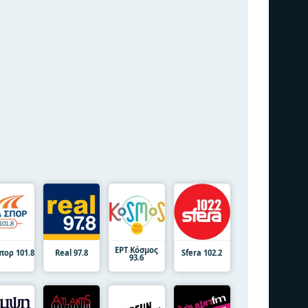
ΕΡΤ Κόσμος
πορ 101.8
Real 97.8
Sfera 102.2
93.6