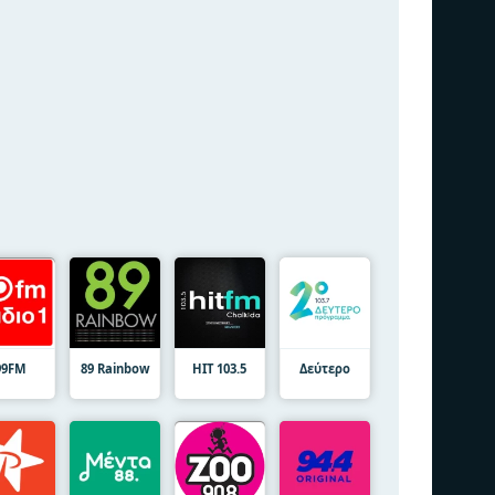
99FM
89 Rainbow
HIT 103.5
Δεύτερο