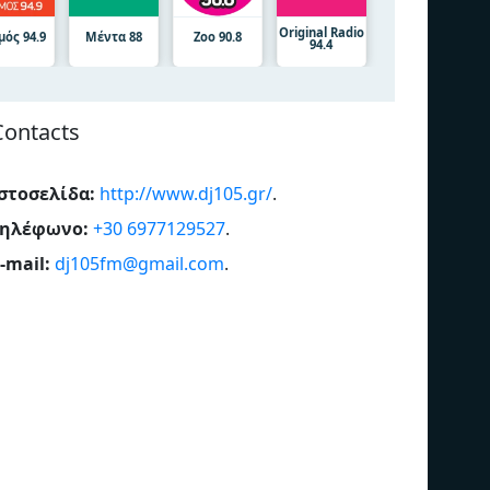
Original Radio
μός 94.9
Μέντα 88
Zoo 90.8
94.4
Contacts
στοσελίδα:
http://www.dj105.gr/
.
Τηλέφωνο:
+30 6977129527
.
-mail:
dj105fm@gmail.com
.