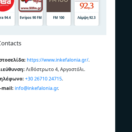
ra 94.4
Evripos 90 FM
FM 100
Λάμψη 92.3
Contacts
στοσελίδα:
https://www.inkefalonia.gr/
.
Διεύθυνση:
Λιθόστρωτο 4, Αργοστόλι
.
Τηλέφωνο:
+30 26710 24715
.
-mail:
info@inkefalonia.gr
.