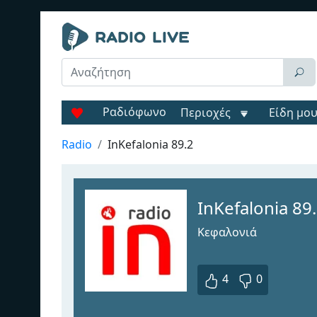
Ραδιόφωνο
Περιοχές
Είδη μο
Radio
InKefalonia 89.2
InKefalonia 89
Κεφαλονιά
4
0