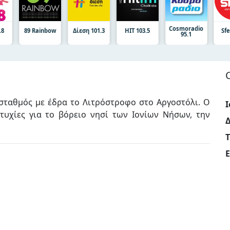
Cosmoradio
.8
89 Rainbow
Δίεση 101.3
HIT 103.5
Sfe
95.1
ς σταθμός με έδρα το Λιτρόστροφο στο Αργοστόλι. Ο
Ι
τυχίες για το βόρειο νησί των Ιονίων Νήσων, την
E