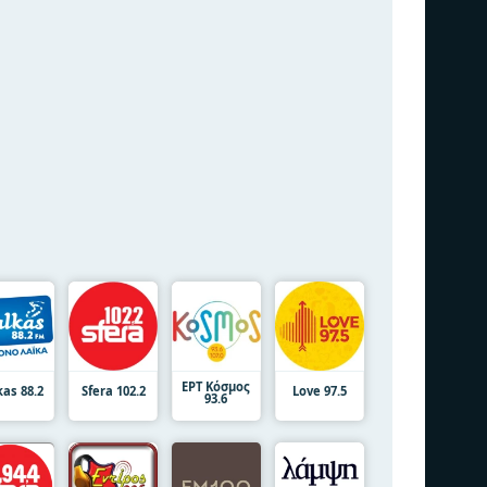
ΕΡΤ Κόσμος
kas 88.2
Sfera 102.2
Love 97.5
93.6